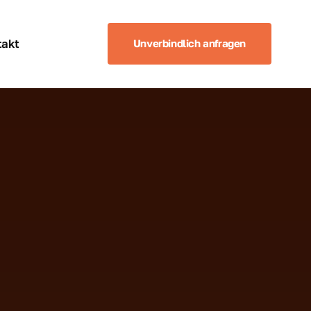
akt
takt
Unverbindlich anfragen
rn Sie sich jetzt Ihren 