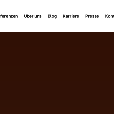
Kont
ferenzen
Über uns
Blog
Karriere
Presse
Kon
ere Leistungen
 Anstriche und Lackierarbeiten
vaten und gewerblichen Gebäuden
hützten Gebäuden - Fassaden,
Siche