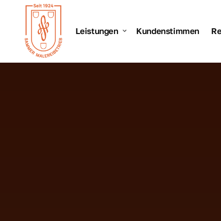
Leistungen
Leistungen
Kundenstimmen
Re
Leistungsübersicht
Ein Überblick über alle uns
Malerarbeiten
Hochwertige Malerarbeiten,
Fassade
Fassadensanierung von pri
Denkmalschutz
Sanierung von denkmalgesc
Treppenhäuser, Altbau