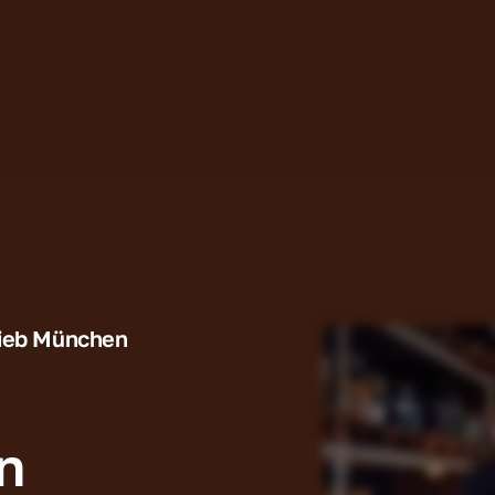
rieb München
n 